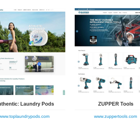
thentic: Laundry Pods
ZUPPER Tools
www.toplaundrypods.com
www.zuppertools.com