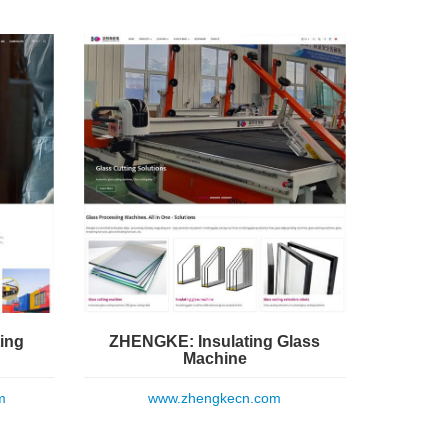
ing
ZHENGKE: Insulating Glass
Machine
m
www.zhengkecn.com