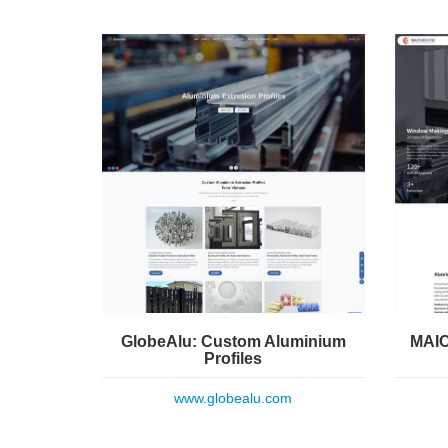
GlobeAlu: Custom Aluminium
MAIC
Profiles
www.globealu.com