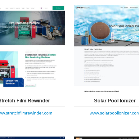
Stretch Film Rewinder
Solar Pool Ionizer
w.stretchfilmrewinder.com
www.solarpoolionizer.co