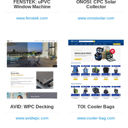
FENSTEK: uPVC
ONOSI: CPC Solar
Window Machine
Collector
www.fenstek.com
www.onosisolar.com
AVID: WPC Decking
TOI: Cooler Bags
www.avidwpc.com
www.cooler-bag.com