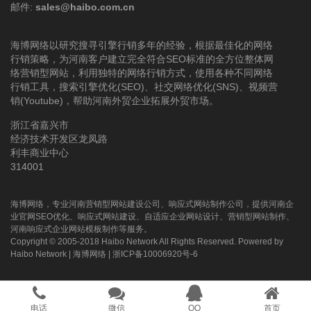
邮件:
sales@haibo.com.cn
海博网络以研究搜寻引擎行销多年的经验，根据最佳化的网络
行销策略，为河南客户建立完全符合SEO标准的全方位整体网
络营销型网站，利用独特的网络行销方式，使用各种不同网络
行销工具，搜索引擎优化(SEO)、社交网络优化(SNS)、视频营
销(Youtube)，帮助河南外贸企业拓展外贸市场。
浙江省嘉兴市
经济技术开发区龙凤路
利丰商业中心
314001
海博网络，专业河南营销型网站建设公司、响应式网站制作公司，提供河南企
业官网SEO优化、响应式网站建设、自适应企业网站设计、营销型网站制作、
河南响应式企业网站模板制作等服务。
Copyright © 2005-2018 Haibo Network All Rights Reserved. Powered by
Haibo Network
|
海博网络
|
浙ICP备10006920号-6
电话
微信
QQ
首页