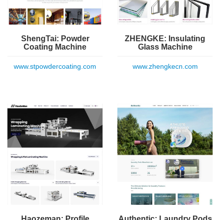
ShengTai: Powder
ZHENGKE: Insulating
Coating Machine
Glass Machine
www.stpowdercoating.com
www.zhengkecn.com
Haozeman: Profile
Authentic: Laundry Pods