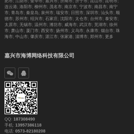
肥市
;
江阴市
;
金华市
;
嘉兴市
;
济南市
;
济宁市
;
昆山市
;
昆明市
;
连云港
;
洛阳市
;
柳州市
;
茂名市
;
南京市
;
宁波市
;
南昌市
;
南宁
市
;
青岛市
;
秦皇岛
;
泉州市
;
瑞安市
;
日照市
;
深圳市
;
汕头市
;
顺
德市
;
苏州市
;
绍兴市
;
石家庄
;
沈阳市
;
太仓市
;
台州市
;
泰安市
;
太原市
;
无锡市
;
温州市
;
潍坊市
;
威海市
;
武汉市
;
芜湖市
;
徐州
市
;
萧山市
;
厦门市
;
西安市
;
扬州市
;
义乌市
;
永康市
;
烟台市
;
珠
海市
;
中山市
;
肇庆市
;
湛江市
;
张家港
;
淄博市
;
郑州市
;
更多
嘉兴市海博网络科技有限公司
QQ:
187308490
手机:
13957386118
电话:
0573-82180208