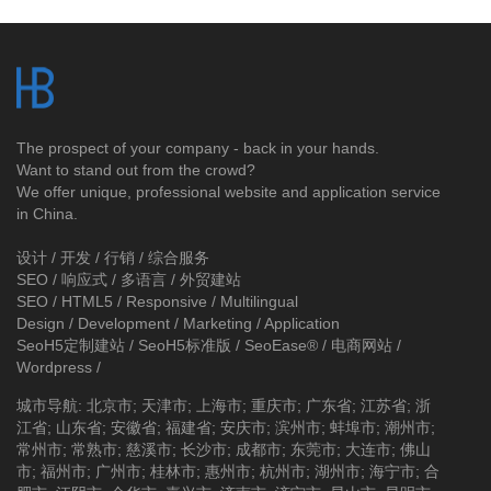
The prospect of your company - back in your hands.
Want to stand out from the crowd?
We offer unique, professional website and application service
in China.
设计 / 开发 / 行销 / 综合服务
SEO / 响应式 / 多语言 / 外贸建站
SEO / HTML5 / Responsive / Multilingual
Design / Development / Marketing / Application
SeoH5定制建站
/
SeoH5标准版
/
SeoEase®
/
电商网站
/
Wordpress
/
城市导航
:
北京市
;
天津市
;
上海市
;
重庆市
;
广东省
;
江苏省
;
浙
江省
;
山东省
;
安徽省
;
福建省
;
安庆市
;
滨州市
;
蚌埠市
;
潮州市
;
常州市
;
常熟市
;
慈溪市
;
长沙市
;
成都市
;
东莞市
;
大连市
;
佛山
市
;
福州市
;
广州市
;
桂林市
;
惠州市
;
杭州市
;
湖州市
;
海宁市
;
合