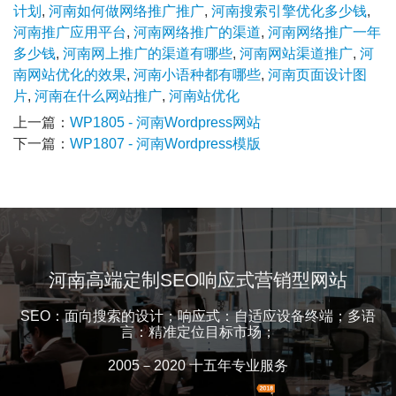
计划
,
河南如何做网络推广推广
,
河南搜索引擎优化多少钱
,
河南推广应用平台
,
河南网络推广的渠道
,
河南网络推广一年
多少钱
,
河南网上推广的渠道有哪些
,
河南网站渠道推广
,
河
南网站优化的效果
,
河南小语种都有哪些
,
河南页面设计图
片
,
河南在什么网站推广
,
河南站优化
上一篇：
WP1805 - 河南Wordpress网站
下一篇：
WP1807 - 河南Wordpress模版
河南高端定制SEO响应式营销型网站
SEO：面向搜索的设计；响应式：自适应设备终端；多语
言：精准定位目标市场；
2005－2020 十五年专业服务