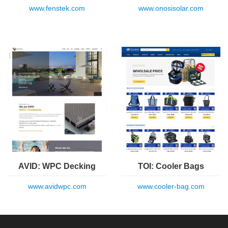
www.fenstek.com
www.onosisolar.com
AVID: WPC Decking
TOI: Cooler Bags
www.avidwpc.com
www.cooler-bag.com