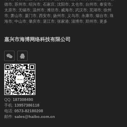
德市
;
苏州市
;
绍兴市
;
石家庄
;
沈阳市
;
太仓市
;
台州市
;
泰安市
;
太原市
;
无锡市
;
温州市
;
潍坊市
;
威海市
;
武汉市
;
芜湖市
;
徐州
市
;
萧山市
;
厦门市
;
西安市
;
扬州市
;
义乌市
;
永康市
;
烟台市
;
珠
海市
;
中山市
;
肇庆市
;
湛江市
;
张家港
;
淄博市
;
郑州市
;
更多
嘉兴市海博网络科技有限公司
QQ:
187308490
手机:
13957386118
电话:
0573-82180208
邮件:
sales@haibo.com.cn