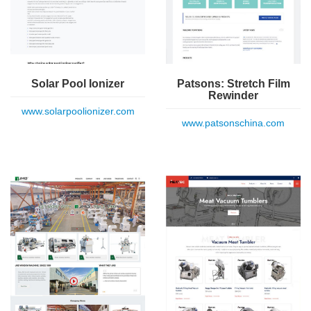
Solar Pool Ionizer
Patsons: Stretch Film
Rewinder
www.solarpoolionizer.com
www.patsonschina.com