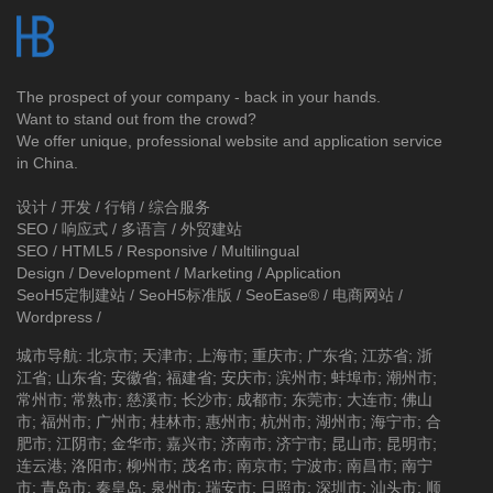
The prospect of your company - back in your hands.
Want to stand out from the crowd?
We offer unique, professional website and application service
in China.
设计 / 开发 / 行销 / 综合服务
SEO / 响应式 / 多语言 / 外贸建站
SEO / HTML5 / Responsive / Multilingual
Design / Development / Marketing / Application
SeoH5定制建站
/
SeoH5标准版
/
SeoEase®
/
电商网站
/
Wordpress
/
城市导航
:
北京市
;
天津市
;
上海市
;
重庆市
;
广东省
;
江苏省
;
浙
江省
;
山东省
;
安徽省
;
福建省
;
安庆市
;
滨州市
;
蚌埠市
;
潮州市
;
常州市
;
常熟市
;
慈溪市
;
长沙市
;
成都市
;
东莞市
;
大连市
;
佛山
市
;
福州市
;
广州市
;
桂林市
;
惠州市
;
杭州市
;
湖州市
;
海宁市
;
合
肥市
;
江阴市
;
金华市
;
嘉兴市
;
济南市
;
济宁市
;
昆山市
;
昆明市
;
连云港
;
洛阳市
;
柳州市
;
茂名市
;
南京市
;
宁波市
;
南昌市
;
南宁
市
;
青岛市
;
秦皇岛
;
泉州市
;
瑞安市
;
日照市
;
深圳市
;
汕头市
;
顺